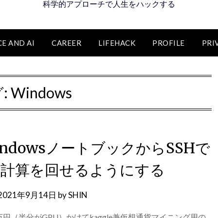
科学的アプローチで人生をハックする
E AND AI
CAREER
LIFEHACK
PROFILE
PRI
:
Windows
indowsノートブックからSSHで
て計算を回せるようにする
2021年9月14日
by
SHIN
8万円（半分がGPU）かけてkaggle兼仮想通貨マイニング用の